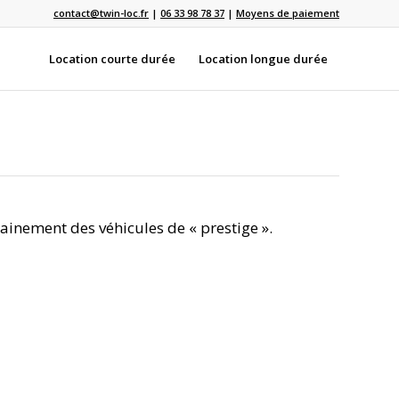
contact@twin-loc.fr
|
06 33 98 78 37
|
Moyens de paiement
Location courte durée
Location longue durée
inement des véhicules de « prestige ».